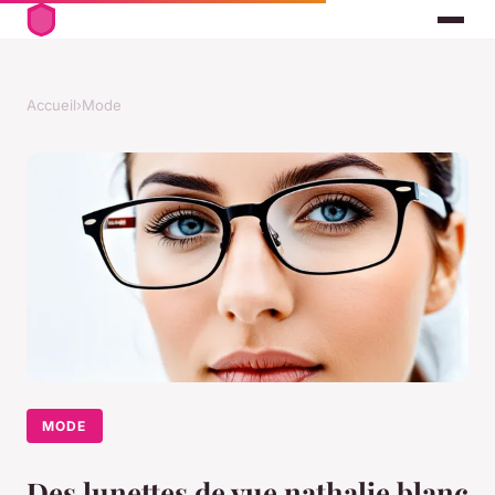
Accueil
›
Mode
MODE
Des lunettes de vue nathalie blanc