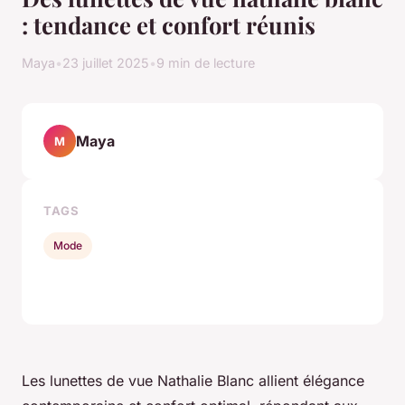
: tendance et confort réunis
Maya
•
23 juillet 2025
•
9 min de lecture
Maya
M
TAGS
Mode
Les lunettes de vue Nathalie Blanc allient élégance