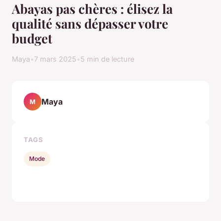
Abayas pas chères : élisez la
qualité sans dépasser votre
budget
Maya
•
7 mars 2025
•
5 min de lecture
Maya
M
TAGS
Mode